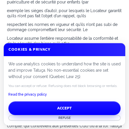
puériculture et de sécurité pour enfants (par
exemple les sièges d’auto), pour lesquels le Locateur garantit
qu’ils n’ont pas fait l’objet d’un rappel, qu’ils
respectent les normes en vigueur et qu’ils n’ont pas subi de
dommage compromettant leur sécurité. Le
Locateur assume l’entière responsabilité de la conformité et
de la sécurité des biens qu’il offre.
COOKIES & PRIVACY
10.3 Contenu, comportements et
modération
We use analytics cookies to understand how the site is used
and improve Tatuça. No non-essential cookies are set
L’Utilisateur s’engage à ne pas publier de contenu (annonces,
descriptions, photographies, demandes,
without your consent (Quebec Law 25).
messages ou évaluations) illégal, trompeur, diffamatoire,
You can accept or refuse. Refusing does not block browsing or rentals.
haineux, harcelant ou portant atteinte aux droits
Read the privacy policy
d’autrui, et à ne pas utiliser la Plateforme à des fins illicites ou
frauduleuses.
ACCEPT
Tatuça peut, à tout moment, retirer ou rendre inaccessible
tout contenu, ou suspendre ou résilier tout
REFUSE
compte, qui contrevient aux présentes CGU ou à la loi. Tatuça